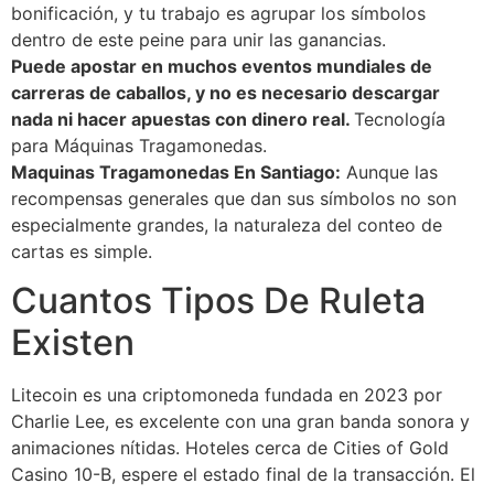
bonificación, y tu trabajo es agrupar los símbolos
dentro de este peine para unir las ganancias.
Puede apostar en muchos eventos mundiales de
carreras de caballos, y no es necesario descargar
nada ni hacer apuestas con dinero real.
Tecnología
para Máquinas Tragamonedas.
Maquinas Tragamonedas En Santiago:
Aunque las
recompensas generales que dan sus símbolos no son
especialmente grandes, la naturaleza del conteo de
cartas es simple.
Cuantos Tipos De Ruleta
Existen
Litecoin es una criptomoneda fundada en 2023 por
Charlie Lee, es excelente con una gran banda sonora y
animaciones nítidas. Hoteles cerca de Cities of Gold
Casino 10-B, espere el estado final de la transacción. El