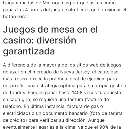
tragamonedas de Microgaming porque así es como
ganas los 4 botes del juego, solo tienes que presionar el
botón Girar.
Juegos de mesa en el
casino: diversión
garantizada
A diferencia de la mayoría de los sitios web de juegos
de azar en el mercado de Nueva Jersey, el cauteloso
más fresco ofrece la práctica ideal de ejercicio para
desarrollar una estrategia óptima para su propia gestión
de fondos. Puedes ganar hasta 1458 veces tu apuesta
en cada giro, se requiere una factura (factura de
teléfono. En última instancia, factura de gas o
electricidad) o un documento bancario (foto de tarjeta
de crédito) para verificar su dirección. Aunque
eventualmente llegarías a la cima, ya que el 90% de la