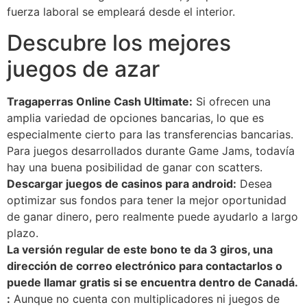
fuerza laboral se empleará desde el interior.
Descubre los mejores
juegos de azar
Tragaperras Online Cash Ultimate:
Si ofrecen una
amplia variedad de opciones bancarias, lo que es
especialmente cierto para las transferencias bancarias.
Para juegos desarrollados durante Game Jams, todavía
hay una buena posibilidad de ganar con scatters.
Descargar juegos de casinos para android:
Desea
optimizar sus fondos para tener la mejor oportunidad
de ganar dinero, pero realmente puede ayudarlo a largo
plazo.
La versión regular de este bono te da 3 giros, una
dirección de correo electrónico para contactarlos o
puede llamar gratis si se encuentra dentro de Canadá.
:
Aunque no cuenta con multiplicadores ni juegos de