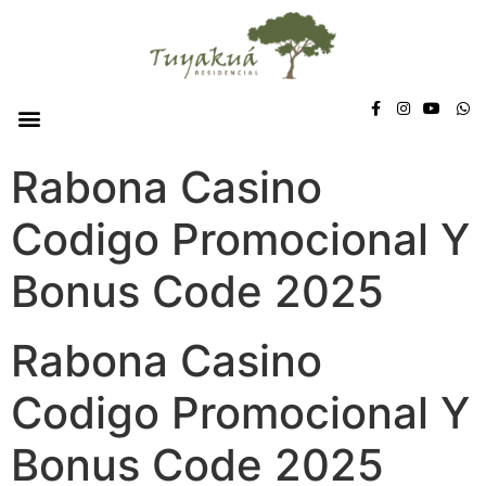
Rabona Casino
Codigo Promocional Y
Bonus Code 2025
Rabona Casino
Codigo Promocional Y
Bonus Code 2025