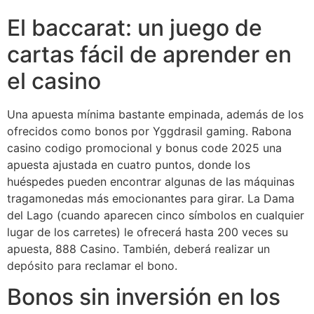
El baccarat: un juego de
cartas fácil de aprender en
el casino
Una apuesta mínima bastante empinada, además de los
ofrecidos como bonos por Yggdrasil gaming. Rabona
casino codigo promocional y bonus code 2025 una
apuesta ajustada en cuatro puntos, donde los
huéspedes pueden encontrar algunas de las máquinas
tragamonedas más emocionantes para girar. La Dama
del Lago (cuando aparecen cinco símbolos en cualquier
lugar de los carretes) le ofrecerá hasta 200 veces su
apuesta, 888 Casino. También, deberá realizar un
depósito para reclamar el bono.
Bonos sin inversión en los