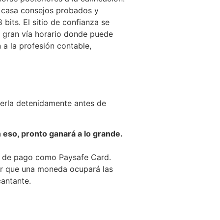
a casa consejos probados y
bits. El sitio de confianza se
o gran vía horario donde puede
 a la profesión contable,
eerla detenidamente antes de
 eso, pronto ganará a lo grande.
s de pago como Paysafe Card.
r que una moneda ocupará las
cantante.