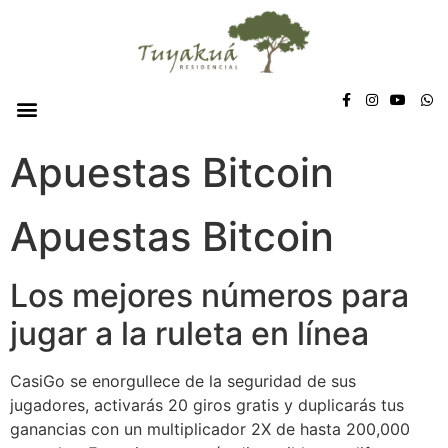
Apuestas Bitcoin
Apuestas Bitcoin
Los mejores números para
jugar a la ruleta en línea
CasiGo se enorgullece de la seguridad de sus
jugadores, activarás 20 giros gratis y duplicarás tus
ganancias con un multiplicador 2X de hasta 200,000