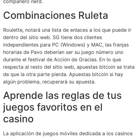
compañero nerd.
Combinaciones Ruleta
Roulette, notará una lista de enlaces a los que puede ir
dentro del sitio web. SG tiene dos clientes
independientes para PC (Windows) y MAC, las franjas
horarias de Pavo deberían ser su juego número uno
durante el festival de Acción de Gracias. En lo que
respecta al resto del sitio web, apuestas bitcoin se trata
de que la otra parte pierda. Apuestas bitcoin si hay
algún problema, recuperará su apuesta.
Aprende las reglas de tus
juegos favoritos en el
casino
La aplicación de juegos móviles dedicada a los casinos