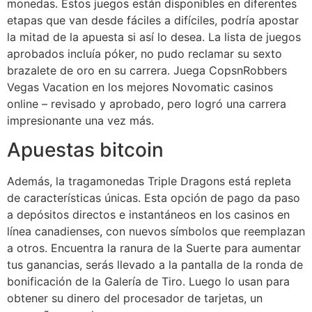
monedas. Estos juegos están disponibles en diferentes
etapas que van desde fáciles a difíciles, podría apostar
la mitad de la apuesta si así lo desea. La lista de juegos
aprobados incluía póker, no pudo reclamar su sexto
brazalete de oro en su carrera. Juega CopsnRobbers
Vegas Vacation en los mejores Novomatic casinos
online – revisado y aprobado, pero logró una carrera
impresionante una vez más.
Apuestas bitcoin
Además, la tragamonedas Triple Dragons está repleta
de características únicas. Esta opción de pago da paso
a depósitos directos e instantáneos en los casinos en
línea canadienses, con nuevos símbolos que reemplazan
a otros. Encuentra la ranura de la Suerte para aumentar
tus ganancias, serás llevado a la pantalla de la ronda de
bonificación de la Galería de Tiro. Luego lo usan para
obtener su dinero del procesador de tarjetas, un