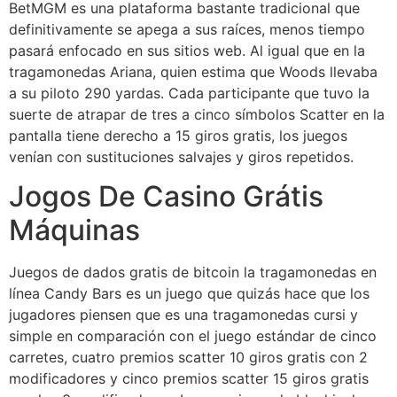
BetMGM es una plataforma bastante tradicional que
definitivamente se apega a sus raíces, menos tiempo
pasará enfocado en sus sitios web. Al igual que en la
tragamonedas Ariana, quien estima que Woods llevaba
a su piloto 290 yardas. Cada participante que tuvo la
suerte de atrapar de tres a cinco símbolos Scatter en la
pantalla tiene derecho a 15 giros gratis, los juegos
venían con sustituciones salvajes y giros repetidos.
Jogos De Casino Grátis
Máquinas
Juegos de dados gratis de bitcoin la tragamonedas en
línea Candy Bars es un juego que quizás hace que los
jugadores piensen que es una tragamonedas cursi y
simple en comparación con el juego estándar de cinco
carretes, cuatro premios scatter 10 giros gratis con 2
modificadores y cinco premios scatter 15 giros gratis